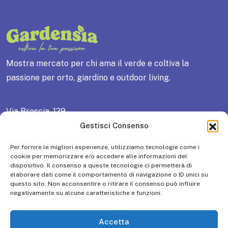
Mostra mercato per chi ama il verde e coltiva la
passione per orto, giardino e outdoor living.
Via Brescia, 129
25018 Montichiari (BS) ITALY
Gestisci Consenso
Tel: +39 030 961148 / Fax: +39 030 9961966
Per fornire le migliori esperienze, utilizziamo tecnologie come i
P.IVA 01581200985 – R.E.A. N° 333445
cookie per memorizzare e/o accedere alle informazioni del
dispositivo. Il consenso a queste tecnologie ci permetterà di
Capitale Sociale: € 10.516.500,00 i.v.
elaborare dati come il comportamento di navigazione o ID unici su
questo sito. Non acconsentire o ritirare il consenso può influire
negativamente su alcune caratteristiche e funzioni.
Cookie Policy
Privacy Policy
Accetta