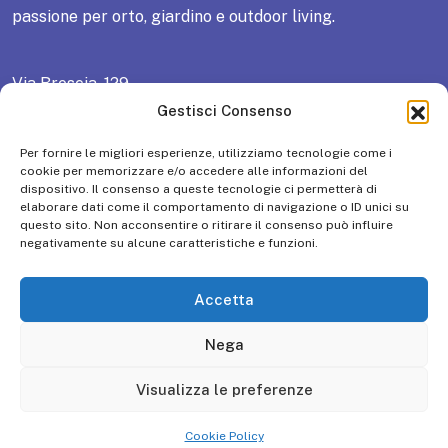
passione per orto, giardino e outdoor living.
Via Brescia, 129
25018 Montichiari (BS) ITALY
Gestisci Consenso
Tel: +39 030 961148 / Fax: +39 030 9961966
Per fornire le migliori esperienze, utilizziamo tecnologie come i
P.IVA 01581200985 – R.E.A. N° 333445
cookie per memorizzare e/o accedere alle informazioni del
dispositivo. Il consenso a queste tecnologie ci permetterà di
Capitale Sociale: € 10.516.500,00 i.v.
elaborare dati come il comportamento di navigazione o ID unici su
questo sito. Non acconsentire o ritirare il consenso può influire
negativamente su alcune caratteristiche e funzioni.
Cookie Policy
Privacy Policy
Accetta
tmediadigital.com
Nega
Visualizza le preferenze
Cookie Policy