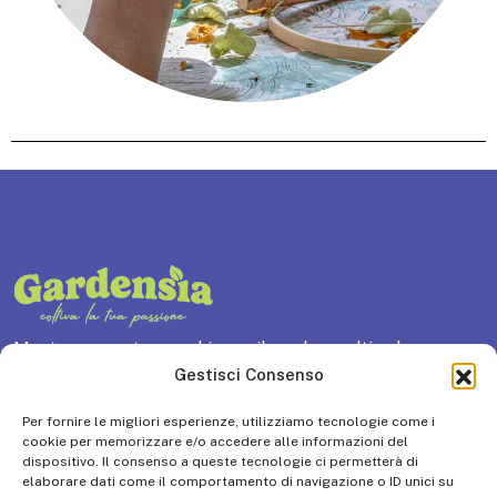
Mostra mercato per chi ama il verde e coltiva la
Gestisci Consenso
passione per orto, giardino e outdoor living.
Per fornire le migliori esperienze, utilizziamo tecnologie come i
cookie per memorizzare e/o accedere alle informazioni del
Via Brescia, 129
dispositivo. Il consenso a queste tecnologie ci permetterà di
elaborare dati come il comportamento di navigazione o ID unici su
25018 Montichiari (BS) ITALY