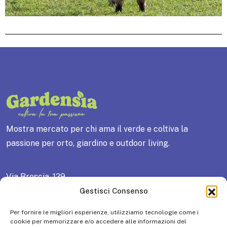
Mostra mercato per chi ama il verde e coltiva la
passione per orto, giardino e outdoor living.
Via Brescia, 129
25018 Montichiari (BS) ITALY
Gestisci Consenso
Tel: +39 030 961148 / Fax: +39 030 9961966
Per fornire le migliori esperienze, utilizziamo tecnologie come i
P.IVA 01581200985 – R.E.A. N° 333445
cookie per memorizzare e/o accedere alle informazioni del